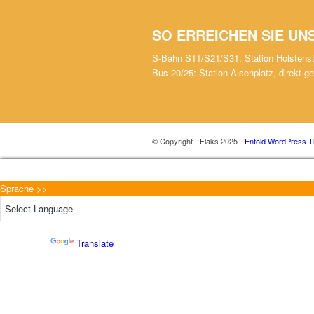
SO ERREICHEN SIE UN
S-Bahn S11/S21/S31: Station Holstens
Bus 20/25: Station Alsenplatz, direkt g
© Copyright - Flaks 2025 -
Enfold WordPress T
Sprache >>
Powered by
Translate