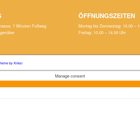
S
ÖFFNUNGSZEITEN
trasse, 7 Minuten Fußweg
Montag bis Donnerstag: 10.00 – 1
egenüber
Freitag: 10.00 – 14.00 Uhr
heme by Kriesi
Manage consent